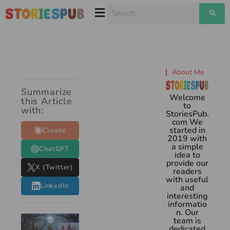
About Me
Summarize
Welcome
this Article
to
with:
StoriesPub.
com We
started in
Claude
2019 with
a simple
ChatGPT
idea to
provide our
X (Twitter)
readers
with useful
LinkedIn
and
interesting
informatio
n. Our
team is
dedicated