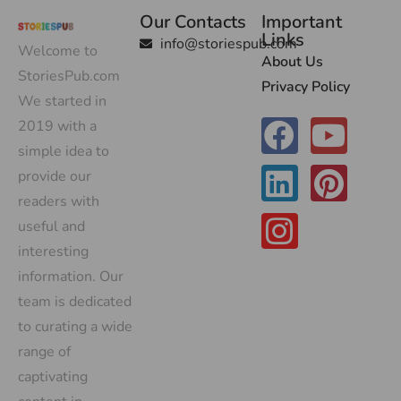
Our Contacts
Important
Links
info@storiespub.com
Welcome to
About Us
StoriesPub.com
Privacy Policy
We started in
2019 with a
simple idea to
provide our
readers with
useful and
interesting
information. Our
team is dedicated
to curating a wide
range of
captivating