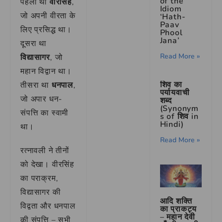
of the
पहला था
वीरसिंह
,
Idiom
जो अपनी वीरता के
‘Hath-
Paav
लिए प्रसिद्ध था।
Phool
Jana’
दूसरा था
Read More »
विद्यासागर
, जो
महान विद्वान था।
शिव का
तीसरा था
धनपाल
,
पर्यायवाची
जो अपार धन-
शब्द
(Synonym
संपत्ति का स्वामी
s of शिव in
Hindi)
था।
Read More »
रत्नावली ने तीनों
को देखा। वीरसिंह
का पराक्रम,
विद्यासागर की
आदि शक्ति
विद्वता और धनपाल
का प्राकट्य
– महान देवी
की संपत्ति – सभी