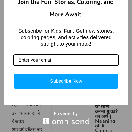
Hitchhiker
Join the Fun: Stories, Coloring, and
| Ghost
अपनी वीरता से
Story
More Await!
सभी को रोक दिया
Read More »
और रत्नावली को
Subscribe for Kids' Fun: Get new stories,
चिता से उतार
coloring pages, and activities delivered
लिया।
straight to your inbox!
तभी
विद्यासागर
वहाँ पहुंचा। उसने
Lion and
the Mouse
अपने ज्ञान और
Story with
मंत्र-शक्ति से
Moral
Subscribe Now
रत्नावली के पति
Read More »
को जीवित कर
दिया। सभी लोग
जी छोटा
करना मुहावरे
इस चमत्कार को
का अर्थ |
Meaning
देखकर
of Ji
आश्चर्यचकित रह
Chhota