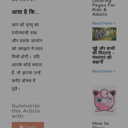
Coloring
Pages For
Kids &
आशा है कि…
Adults
Read More »
आप को मृत्यु का
पर्यायवाची शब्द
और उसके उपयोग
चूहे और हाथी
को समझने में मदद
की मित्रता –
मिली होगी। यदि
पंचतंत्र की
कहानी
आपके कोई सवाल
Read More »
हैं, तो कृपया उन्हें
कमेंट बॉक्स में
पूछें।
Summarize
this Article
with:
How to
Claude
Draw