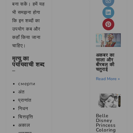
बना सकें। हमें यह
भी समझना होगा
कि इन शब्दों का
उपयोग कब और
कहाँ किया जाना
चाहिए।
अकबर का
मृत्यु का
साला और
पर्यायवाची शब्द
बीरबल की
चतुराई
–
Read More »
смерти
अंत
प्राणांत
निधन
Belle
चित्तवृत्ति
Disney
अकाल
Princess
Coloring