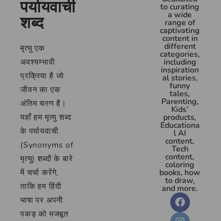
पर्यायवाची
to curating
a wide
शब्द
range of
captivating
content in
different
मृत्यु एक
categories,
अवश्यम्भावी
including
inspiration
प्रक्रिया है जो
al stories,
funny
जीवन का एक
tales,
Parenting,
अंतिम चरण है।
Kids’
यहाँ हम मृत्यु शब्द
products,
Educationa
के पर्यायवाची
l AI
content,
(Synonyms of
Tech
content,
मृत्यु) शब्दों के बारे
coloring
में चर्चा करेंगे,
books, how
to draw,
ताकि हम हिंदी
and more.
भाषा पर अपनी
पकड़ को मजबूत