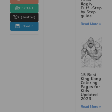
Jiggly
Puff -Step
ChatGPT
by Step
guide
X (Twitter)
Read More »
LinkedIn
15 Best
King Kong
Coloring
Pages for
Kids –
Updated
2023
Read More »