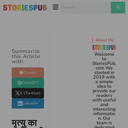
About Me
Summarize
Welcome
this Article
to
with:
StoriesPub.
com We
started in
Claude
2019 with
a simple
ChatGPT
idea to
provide our
X (Twitter)
readers
with useful
LinkedIn
and
interesting
informatio
n. Our
मृत्यु का
team is
dedicated