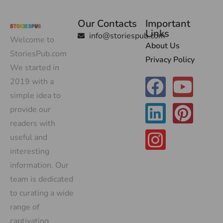
Our Contacts
Important
Links
info@storiespub.com
Welcome to
About Us
StoriesPub.com
Privacy Policy
We started in
2019 with a
simple idea to
provide our
readers with
useful and
interesting
information. Our
team is dedicated
to curating a wide
range of
captivating