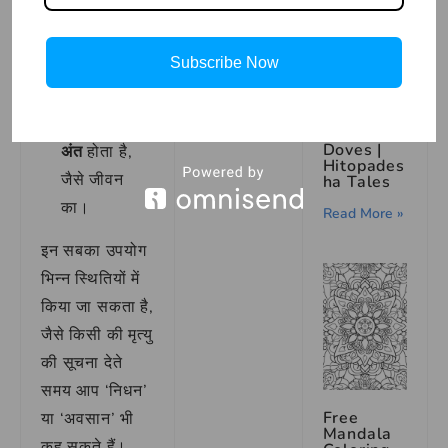
महत्व बताया
गया है।
Subscribe Now
अंत
का वाक्य
प्रयोग: हर
The
Hunter
यात्रा का एक
and the
Doves |
अंत
होता है,
Hitopades
जैसे जीवन
ha Tales
का।
Read More »
इन सबका उपयोग
भिन्न स्थितियों में
किया जा सकता है,
जैसे किसी की मृत्यु
की सूचना देते
समय आप ‘निधन’
Free
या ‘अवसान’ भी
Mandala
कह सकते हैं।