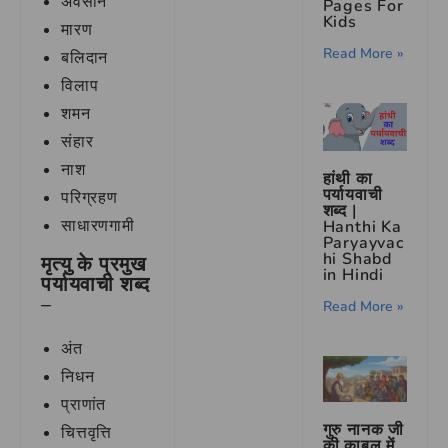
अवसान
Pages For
Kids
मारण
Read More »
बलिदान
विलाप
शमन
संहार
नाश
हांथी का
पर्यायवाची
परिग्रहण
शब्द |
साधारणगामी
Hanthi Ka
Paryayvac
hi Shabd
मृत्यु के प्रमुख
in Hindi
पर्यायवाची शब्द
–
Read More »
अंत
निधन
प्राणांत
गुरु नानक जी
चित्तवृत्ति
की काबुल में