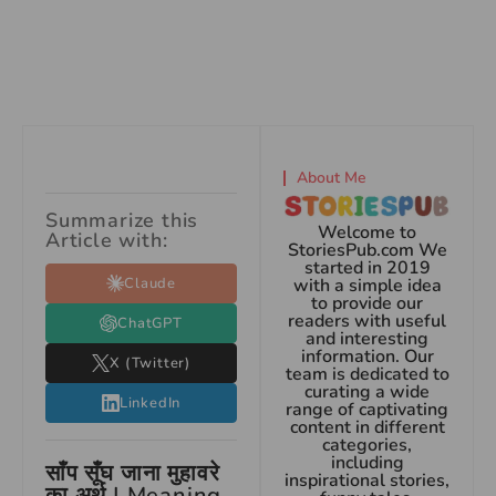
About Me
Summarize this
Welcome to
Article with:
StoriesPub.com We
started in 2019
Claude
with a simple idea
to provide our
readers with useful
ChatGPT
and interesting
information. Our
X (Twitter)
team is dedicated to
curating a wide
LinkedIn
range of captivating
content in different
categories,
including
साँप सूँघ जाना मुहावरे
inspirational stories,
का अर्थ | Meaning