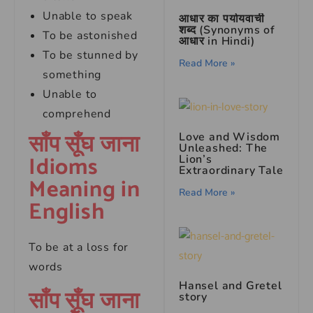
Unable to speak
आधार का पर्यायवाची
शब्द (Synonyms of
To be astonished
आधार in Hindi)
To be stunned by
Read More »
something
Unable to
comprehend
साँप सूँघ जाना
Love and Wisdom
Unleashed: The
Idioms
Lion’s
Extraordinary Tale
Meaning in
Read More »
English
To be at a loss for
words
Hansel and Gretel
साँप सूँघ जाना
story