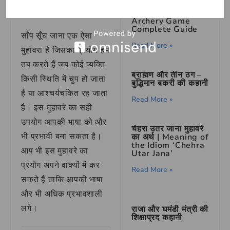
निष्कर्ष
How to Play
Archery Game
Complete Guide
साँप सूँघ जाना एक ऐसा
Read More »
मुहावरा है जिसका प्रयोग हम
तब करते हैं जब कोई व्यक्ति
ब्राह्मण और तीन ठग –
किसी स्थिति में चुप हो जाता
बुद्धिमान बकरी की कहानी
है या आश्चर्यचकित रह जाता
Read More »
है। इस मुहावरे का सही
उपयोग आपकी भाषा को और
चेहरा उतर जाना मुहावरे
भी प्रभावी बना सकता है।
का अर्थ | Meaning of
the Idiom ‘Chehra
आप भी इस मुहावरे का
Utar Jana’
प्रयोग अपने वाक्यों में कर
Read More »
सकते हैं ताकि आपकी भाषा
और भी अधिक प्रभावशाली
लगे।
राजा और घमंडी मंत्री की
शिक्षाप्रद कहानी