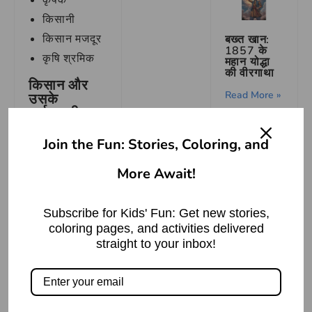
कृषक
किसानी
किसान मजदूर
बख्त खान:
1857 के
कृषि श्रमिक
महान योद्धा
की वीरगाथा
किसान और
Read More »
उसके
पर्यायवाची
शब्दों का वाक्य
प्रयोग:
Join the Fun: Stories, Coloring, and
More Await!
अब हम आपको
वीर योद्धा
किसान और उसके
तात्या टोपे की
गाथा –
पर्यायवाची शब्दों
Subscribe for Kids' Fun: Get new stories,
स्वतंत्रता
संग्राम
coloring pages, and activities delivered
का उपयोग
straight to your inbox!
Read More »
उदाहरणों के साथ
समझाएंगे, जिससे
हाथ बँटाना
आपको इनका सही
मुहावरे का
उपयोग करना
अर्थ |