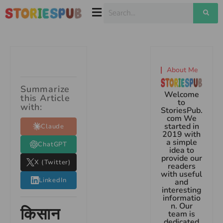
About Me
Summarize
Welcome
this Article
to
with:
StoriesPub.
com We
started in
Claude
2019 with
a simple
ChatGPT
idea to
provide our
X (Twitter)
readers
with useful
LinkedIn
and
interesting
informatio
n. Our
किसान
team is
dedicated