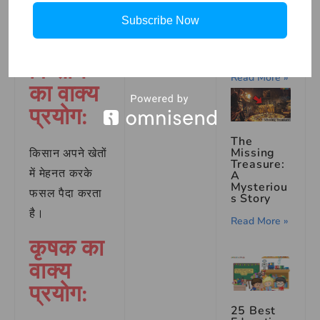
Meaning
समझ में आ
of the
Subscribe Now
Idiom
जाएगा।
‘Hath
Bantana’
किसान
Read More »
का वाक्य
प्रयोग:
The
Missing
किसान अपने खेतों
Treasure:
में मेहनत करके
A
Mysteriou
फसल पैदा करता
s Story
है।
Read More »
कृषक का
वाक्य
प्रयोग:
25 Best