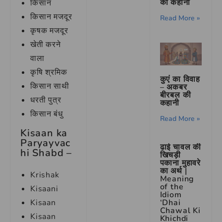
की कहानी
किसान
किसान मजदूर
Read More »
कृषक मजदूर
खेती करने
वाला
कृषि श्रमिक
कुएं का विवाह
किसान साथी
– अकबर
बीरबल की
धरती पुत्र
कहानी
किसान बंधु
Read More »
Kisaan ka
Paryayvac
ढाई चावल की
hi Shabd –
खिचड़ी
पकाना मुहावरे
का अर्थ |
Krishak
Meaning
of the
Kisaani
Idiom
‘Dhai
Kisaan
Chawal Ki
Kisaan
Khichdi