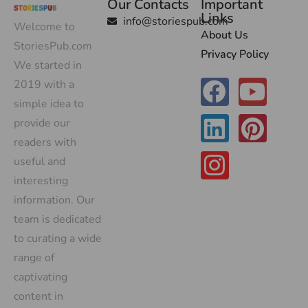
Our Contacts
Important
Links
info@storiespub.com
Welcome to
About Us
StoriesPub.com
Privacy Policy
We started in
2019 with a
simple idea to
provide our
readers with
useful and
interesting
information. Our
team is dedicated
to curating a wide
range of
captivating
content in