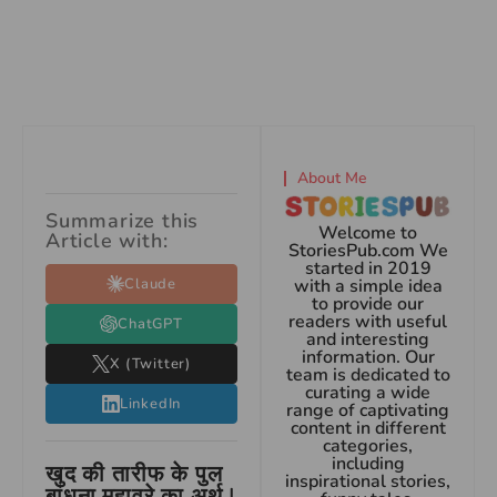
About Me
Summarize this
Welcome to
Article with:
StoriesPub.com We
started in 2019
Claude
with a simple idea
to provide our
readers with useful
ChatGPT
and interesting
information. Our
X (Twitter)
team is dedicated to
curating a wide
LinkedIn
range of captivating
content in different
categories,
including
खुद की तारीफ के पुल
inspirational stories,
बांधना मुहावरे का अर्थ |