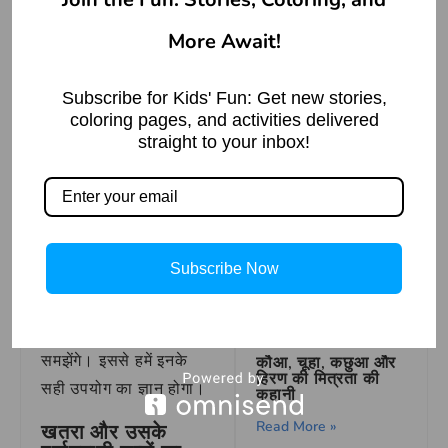
of Traditional
शब्दों के अर्थ उपयोग की
Spanish Games!
More Await!
दृष्टि से भिन्न हो सकते हैं।
Read More »
खतरा के प्रमुख
Subscribe for Kids' Fun: Get new stories,
पर्यायवाची शब्द –
दाल रोटी चलना मुहावरे
coloring pages, and activities delivered
का अर्थ | Meaning of
straight to your inbox!
Dal Roti Chalna
जोखिम
संकट
Read More »
धमकी
आकस्मिकता
सिंहिका राक्षसी का वध –
Subscribe Now
हनुमान जी की वीरता
अब हम खतरा और उसके
पर्यायवाची शब्दों का उपयोग
Read More »
वाक्य उदाहरणों के साथ
समझेंगे। इससे हमें इनके
कौआ, चूहा, कछुआ और
हिरण की मित्रता की
सही उपयोग का ज्ञान होगा।
कहानी
Read More »
खतरा और उसके