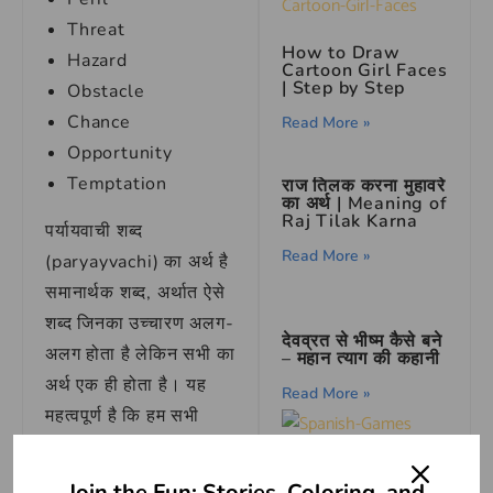
Threat
How to Draw
Hazard
Cartoon Girl Faces
| Step by Step
Obstacle
Chance
Read More »
Opportunity
Temptation
राज तिलक करना मुहावरे
का अर्थ | Meaning of
Raj Tilak Karna
पर्यायवाची शब्द
Read More »
(paryayvachi) का अर्थ है
समानार्थक शब्द, अर्थात ऐसे
शब्द जिनका उच्चारण अलग-
देवव्रत से भीष्म कैसे बने
अलग होता है लेकिन सभी का
– महान त्याग की कहानी
अर्थ एक ही होता है। यह
Read More »
महत्वपूर्ण है कि हम सभी
समानार्थक शब्दों का सही
Discover the Fun
उपयोग समझें, क्योंकि इन
and Rich History
Join the Fun: Stories, Coloring, and