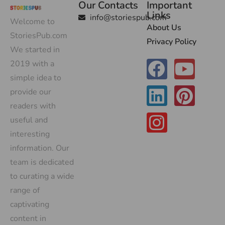
Our Contacts
Important
Links
info@storiespub.com
Welcome to
About Us
StoriesPub.com
Privacy Policy
We started in
2019 with a
simple idea to
provide our
readers with
useful and
interesting
information. Our
team is dedicated
to curating a wide
range of
captivating
content in