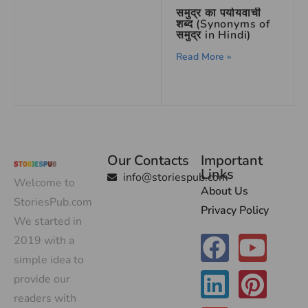
समुद्र का पर्यायवाची
शब्द (Synonyms of
समुद्र in Hindi)
Read More »
Our Contacts
Important
Links
info@storiespub.com
Welcome to
About Us
StoriesPub.com
Privacy Policy
We started in
2019 with a
simple idea to
provide our
readers with