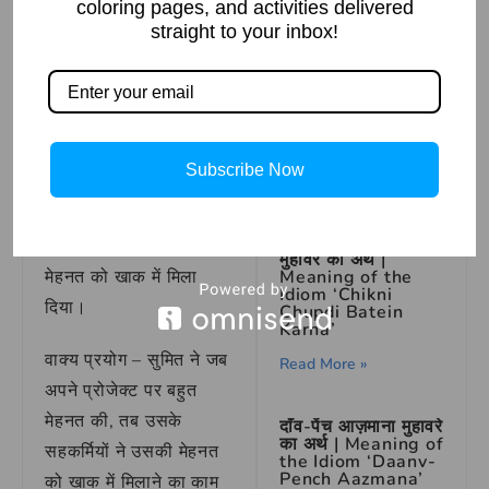
coloring pages, and activities delivered
खाक में मिलाना
straight to your inbox!
मुहावरे का
वाक्य प्रयोग
How to Draw
Naruto – Step by
Step Guide
वाक्य प्रयोग – जब उसने
Subscribe Now
Read More »
अपनी मेहनत से परीक्षा में
अच्छे अंक प्राप्त किए, तो
चिकनी चुपड़ी बातें करना
उसके दोस्तों ने उसकी
मुहावरे का अर्थ |
मेहनत को खाक में मिला
Meaning of the
Idiom ‘Chikni
दिया।
Chupdi Batein
Karna’
वाक्य प्रयोग – सुमित ने जब
Read More »
अपने प्रोजेक्ट पर बहुत
मेहनत की, तब उसके
दाँव-पेंच आज़माना मुहावरे
का अर्थ | Meaning of
सहकर्मियों ने उसकी मेहनत
the Idiom ‘Daanv-
Pench Aazmana’
को खाक में मिलाने का काम