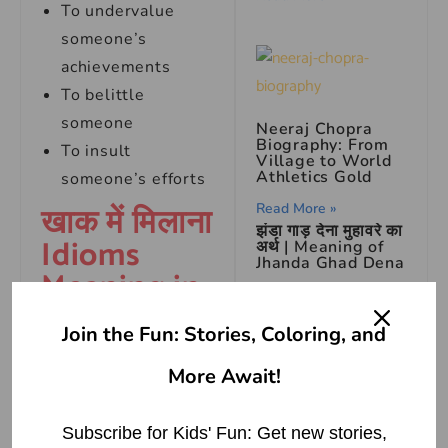
To undervalue
someone’s
achievements
To belittle
someone
Neeraj Chopra
Biography: From
To insult
Village to World
Athletics Gold
someone’s efforts
खाक में मिलाना
Read More »
झंडा गाड़ देना मुहावरे का
Idioms
अर्थ | Meaning of
Jhanda Ghad Dena
Meaning in
Read More »
English
Join the Fun: Stories, Coloring, and
जगत का पर्यायवाची शब्द
(Synonyms of जगत
To disregard
More Await!
in Hindi)
someone’s hard work
Read More »
or efforts.
Subscribe for Kids' Fun: Get new stories,