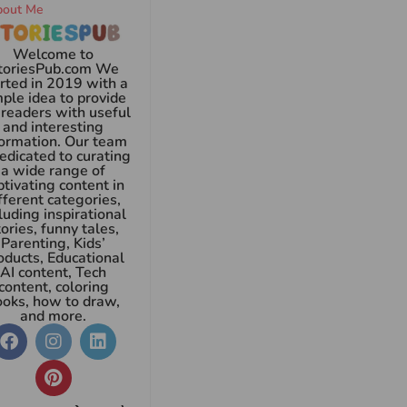
bout Me
Welcome to
toriesPub.com We
rted in 2019 with a
mple idea to provide
 readers with useful
and interesting
formation. Our team
dedicated to curating
a wide range of
ptivating content in
fferent categories,
luding inspirational
tories, funny tales,
Parenting, Kids’
oducts, Educational
AI content, Tech
content, coloring
ooks, how to draw,
and more.