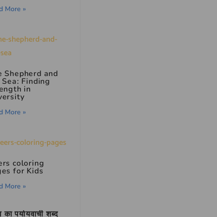
d More »
e Shepherd and
 Sea: Finding
ength in
ersity
d More »
rs coloring
es for Kids
d More »
 का पर्यायवाची शब्द