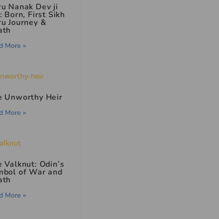
u Nanak Dev ji
: Born, First Sikh
u Journey &
ath
d More »
e Unworthy Heir
d More »
 Valknut: Odin’s
mbol of War and
ath
d More »