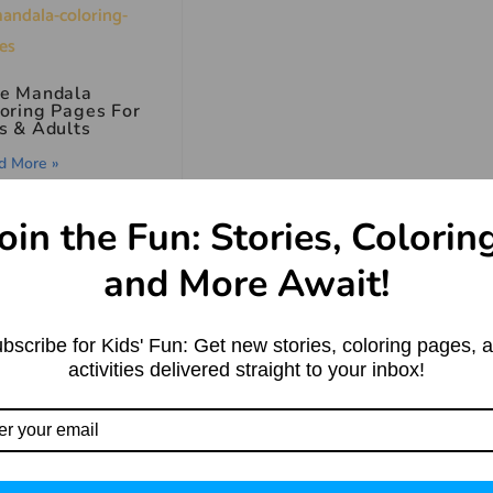
ee Mandala
oring Pages For
s & Adults
d More »
oin the Fun: Stories, Colorin
a short story |
ian Mythological
and More Await!
ry
d More »
bscribe for Kids' Fun: Get new stories, coloring pages, 
activities delivered straight to your inbox!
l spooky