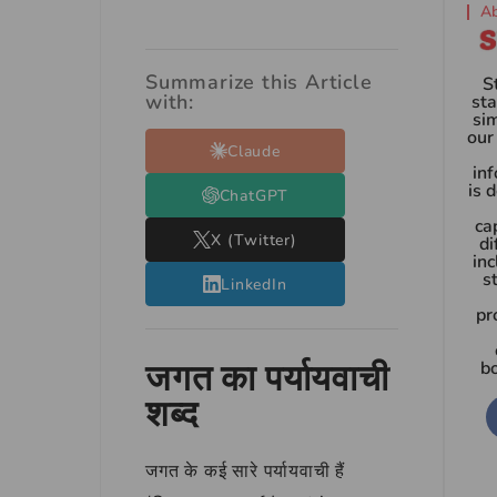
A
Summarize this Article
S
with:
sta
si
our
Claude
in
is 
ChatGPT
ca
X (Twitter)
di
inc
s
LinkedIn
pr
जगत का पर्यायवाची
b
शब्द
जगत के कई सारे पर्यायवाची हैं