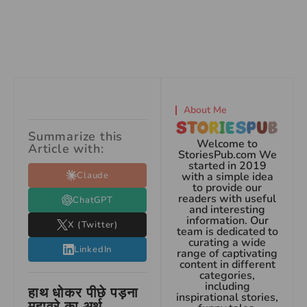
About Me
Summarize this
Welcome to
Article with:
StoriesPub.com We
started in 2019
Claude
with a simple idea
to provide our
readers with useful
ChatGPT
and interesting
information. Our
X (Twitter)
team is dedicated to
curating a wide
LinkedIn
range of captivating
content in different
categories,
including
हाथ धोकर पीछे पड़ना
inspirational stories,
मुहावरे का अर्थ