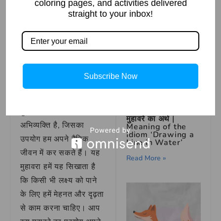
coloring pages, and activities delivered
वाक्य प्रयोग – उसने अपने
straight to your inbox!
सपने को पूरा करने के लिए
हाथ धोकर पीछे पड़ने का
फैसला किया।
जैसी करनी वैसी भरनी –
चालाक लोमड़ी की
निष्कर्ष
कहानी
Subscribe Now
Read More »
हाथ धोकर पीछे पड़ना
पानी में लकीर खींचना
मुहावरा एक महत्वपूर्ण
मुहावरे का अर्थ |
अभिव्यक्ति है, जिसका
Meaning of the
Idiom ‘Drawing a
उपयोग हम अपने दैनिक
Line in Water’
जीवन में कर सकते हैं। यह
Read More »
मुहावरा हमें यह सिखाता है
कि किसी भी लक्ष्य को पाने
के लिए हमें मेहनत और दृढ़ता
से काम करना चाहिए। आप