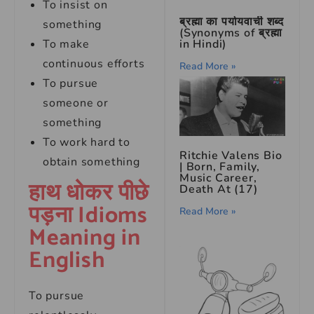
To insist on
ब्रह्मा का पर्यायवाची शब्द
something
(Synonyms of ब्रह्मा
To make
in Hindi)
continuous efforts
Read More »
To pursue
someone or
something
To work hard to
Ritchie Valens Bio
obtain something
| Born, Family,
Music Career,
हाथ धोकर पीछे
Death At (17)
पड़ना Idioms
Read More »
Meaning in
English
To pursue