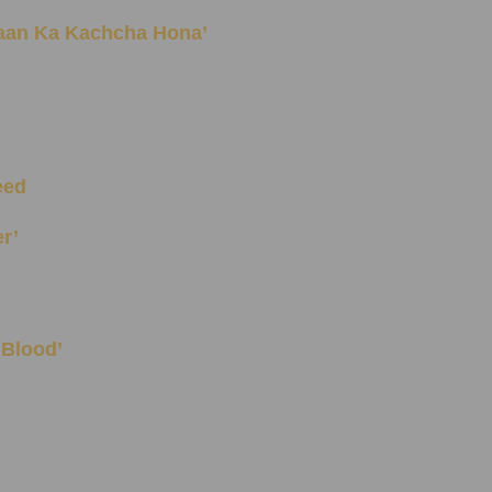
m ‘Kaan Ka Kachcha Hona’
eed
er’
k Blood’