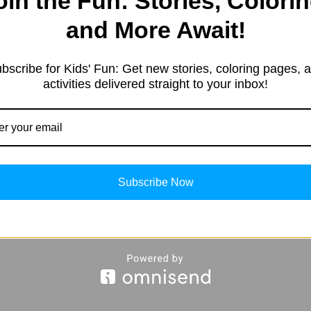
oin the Fun: Stories, Colorin
and More Await!
e started in 2019 with a sim
resting information. Our team 
bscribe for Kids' Fun: Get new stories, coloring pages, 
tent in different categories, 
activities delivered straight to your inbox!
ng, Kids’ products, Education
, and more.
Subscribe Now