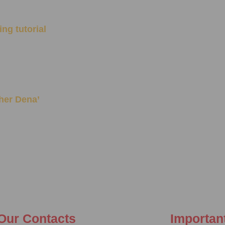
ng tutorial
 Pher Dena’
Our Contacts
Importan