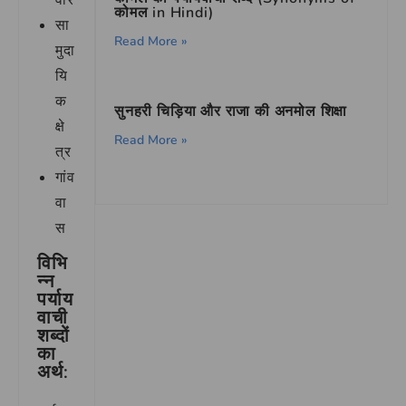
वार
कोमल in Hindi)
सा
Read More »
मुदा
यि
क
सुनहरी चिड़िया और राजा की अनमोल शिक्षा
क्षे
Read More »
त्र
गांव
वा
स
विभि
न्न
पर्याय
वाची
शब्दों
का
अर्थ: