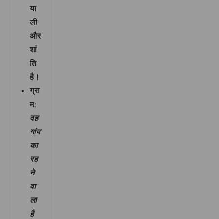
या
ली
और
शां
ति
है।
ग्रा
म
:
वह
गांव
का
रह
ने
वा
ला
है