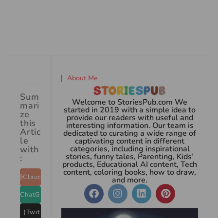
About Me
Sum
Welcome to StoriesPub.com We
mari
started in 2019 with a simple idea to
ze
provide our readers with useful and
this
interesting information. Our team is
Artic
dedicated to curating a wide range of
le
captivating content in different
with
categories, including inspirational
stories, funny tales, Parenting, Kids’
:
products, Educational AI content, Tech
content, coloring books, how to draw,
Claude
and more.
ChatGPT
X (Twitter)