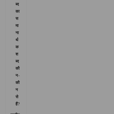
ब्द
का
स
मा
ना
र्थ
क
श
ब्द
कौ
न-
कौ
न
से
हैं?