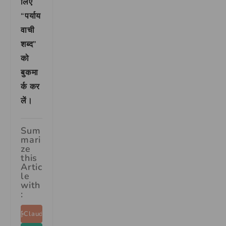
लिए
“पर्याय
वाची
शब्द”
को
बुकमा
र्क कर
लें।
Sum
mari
ze
this
Artic
le
with
:
Claude