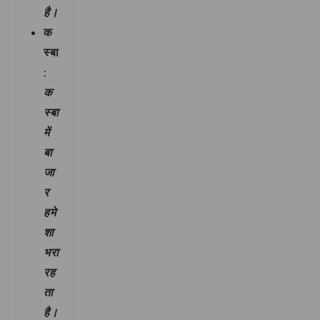
है।
क
स्बा
:
क
स्बा
में
बा
जा
र
हमे
शा
भरा
रह
ता
है।