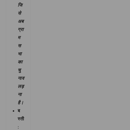
जि
से
अब
ग्रा
म
स
भा
का
चु
नाव
लड़
ना
है।
ब
स्ती
: