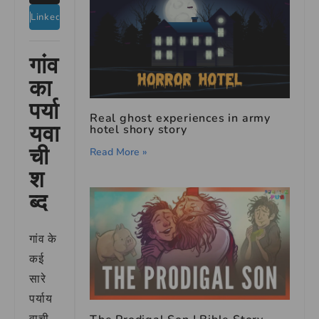
LinkedIn
गांव
का
पर्या
Real ghost experiences in army
यवा
hotel shory story
ची
Read More »
श
ब्द
गांव के
कई
सारे
पर्याय