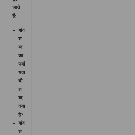
जाते
हैं:
गांव
श
ब्द
का
पर्या
यवा
ची
श
ब्द
क्या
है?
गांव
श