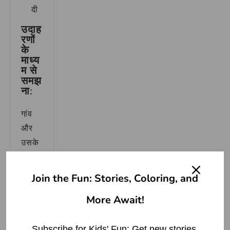
दी
उदाह
रणों
के
माध्य
म से
समझ
ना:
गांव
और
उसके
पर्याय
वाची
Join the Fun: Stories, Coloring, and
शब्दों
More Await!
का
उपयोग
वाक्य
Subscribe for Kids' Fun: Get new stories,