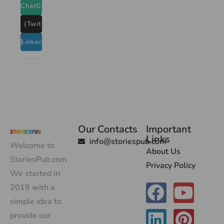
ChatGPT
X (Twitter)
LinkedIn
Our Contacts
Important
Links
info@storiespub.com
Welcome to
About Us
StoriesPub.com
Privacy Policy
We started in
2019 with a
simple idea to
provide our