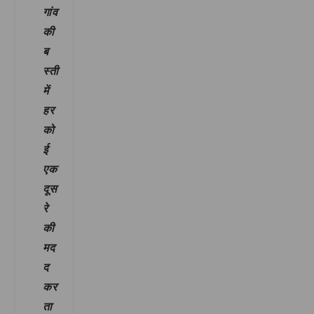
गांव
की
ब
स्ती
में
हर
को
ई
एक
दूस
रे
की
मद
द
कर
ता