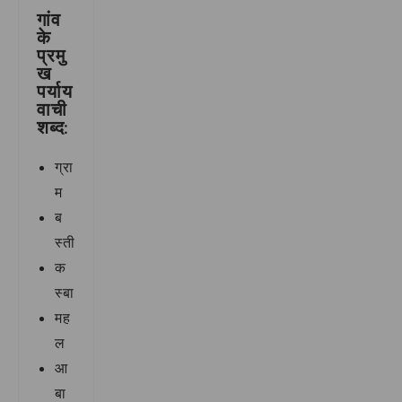
गांव
के
प्रमु
ख
पर्याय
वाची
शब्द:
ग्रा
म
ब
स्ती
क
स्बा
मह
ल
आ
बा