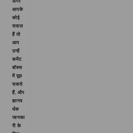
अगर
आपके
कोई
सवाल
हैं तो
आप
उन्हें
कमेंट
बॉक्स
में पूछ
सकते
हैं, और
ज्ञानव
र्धक
जानका
री के