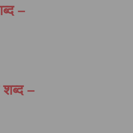
शब्द –
ी शब्द –