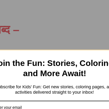
ब्द –
oin the Fun: Stories, Colorin
and More Await!
bscribe for Kids' Fun: Get new stories, coloring pages, 
े पर्यायवाची शब्दों का प्
activities delivered straight to your inbox!