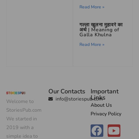
Read More »
गल्ला खुलना मुहावरे का
अर्थ | Meaning of
Galla Khulna
Read More »
Our Contacts
Important
Links
info@storiespub.com
Welcome to
About Us
StoriesPub.com
Privacy Policy
We started in
2019 with a
simple idea to