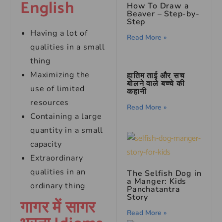
English
How To Draw a
Beaver – Step-by-
Step
Having a lot of
Read More »
qualities in a small
thing
Maximizing the
हातिम ताई और सच
बोलने वाले बच्चे की
use of limited
कहानी
resources
Read More »
Containing a large
quantity in a small
capacity
Extraordinary
qualities in an
The Selfish Dog in
a Manger: Kids
ordinary thing
Panchatantra
Story
गागर में सागर
Read More »