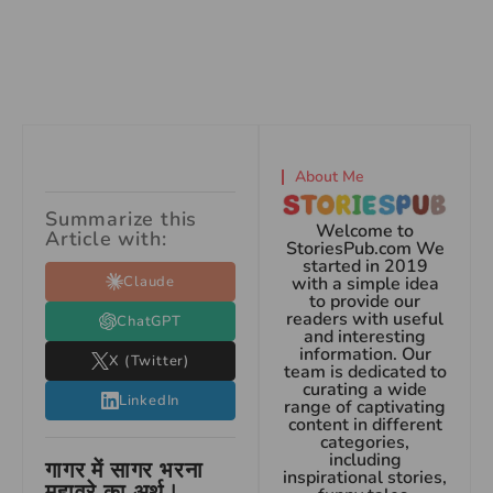
About Me
Summarize this
Welcome to
Article with:
StoriesPub.com We
started in 2019
Claude
with a simple idea
to provide our
readers with useful
ChatGPT
and interesting
information. Our
X (Twitter)
team is dedicated to
curating a wide
LinkedIn
range of captivating
content in different
categories,
including
गागर में सागर भरना
inspirational stories,
मुहावरे का अर्थ |