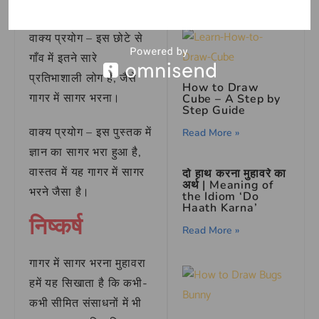
कर रहा है।
वाक्य प्रयोग – इस छोटे से
गाँव में इतने सारे
प्रतिभाशाली लोग हैं, जैसे
How to Draw
गागर में सागर भरना।
Cube – A Step by
Step Guide
वाक्य प्रयोग – इस पुस्तक में
Read More »
ज्ञान का सागर भरा हुआ है,
वास्तव में यह गागर में सागर
दो हाथ करना मुहावरे का
अर्थ | Meaning of
भरने जैसा है।
the Idiom ‘Do
Haath Karna’
निष्कर्ष
Read More »
गागर में सागर भरना मुहावरा
हमें यह सिखाता है कि कभी-
कभी सीमित संसाधनों में भी