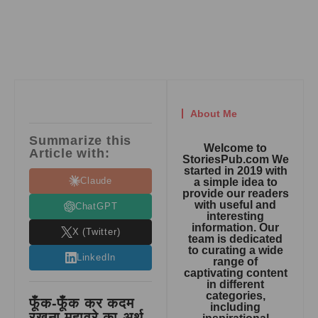
About Me
Summarize this
Welcome to
Article with:
StoriesPub.com We
started in 2019 with
Claude
a simple idea to
provide our readers
with useful and
ChatGPT
interesting
information. Our
X (Twitter)
team is dedicated
to curating a wide
LinkedIn
range of
captivating content
in different
categories,
फूँक-फूँक कर कदम
including
रखना मुहावरे का अर्थ