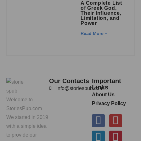
A Complete List
of Greek God,
Their Influence,
Limitation, and
Power
Read More »
Our Contacts
Important
Links
info@storiespub.com
About Us
Welcome to
Privacy Policy
StoriesPub.com
We started in 2019
with a simple idea
to provide our