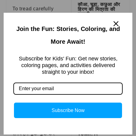
कौआ, चूहा, कछुआ और
To tread carefully
हिरण की मित्रता की
कहानी
फूँक-फूँक कर
Read More »
Join the Fun: Stories, Coloring, and
कदम रखना
मुहावरे का
More Await!
वाक्य प्रयोग
Subscribe for Kids' Fun: Get new stories,
Red Cliff Battle:
coloring pages, and activities delivered
वाक्य प्रयोग – जब से उसे
The Defining
straight to your inbox!
Moment in
नौकरी में प्रमोशन मिला है,
Chinese History
वह फूँक-फूँक कर कदम रख
Read More »
रहा है ताकि कोई गलती न
हो।
Subscribe Now
वाक्य प्रयोग – इस महत्वपूर्ण
प्रोजेक्ट पर काम करते
The Disappearing
समय हमें फूँक-फूँक कर
Town: A