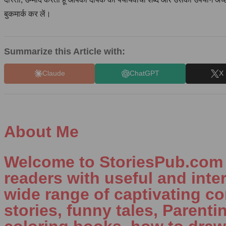
बुकमार्क कर लें।
Summarize this Article with:
Claude
ChatGPT
X 
About Me
Welcome to StoriesPub.com W
readers with useful and inte
wide range of captivating con
stories, funny tales, Parenti