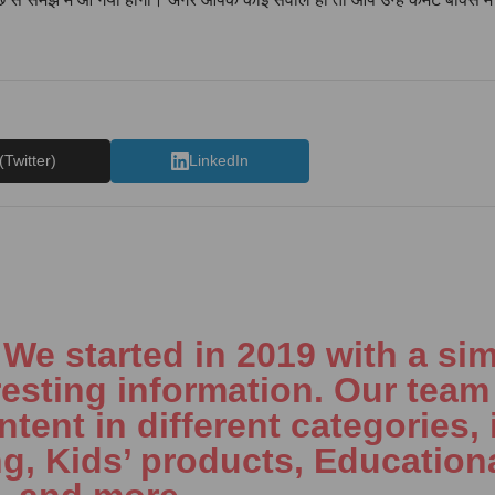
(Twitter)
LinkedIn
e started in 2019 with a sim
resting information. Our team 
tent in different categories, 
ng, Kids’ products, Education