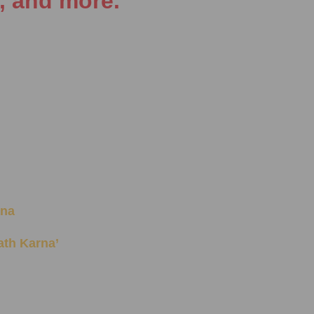
, and more.
ana
aath Karna’