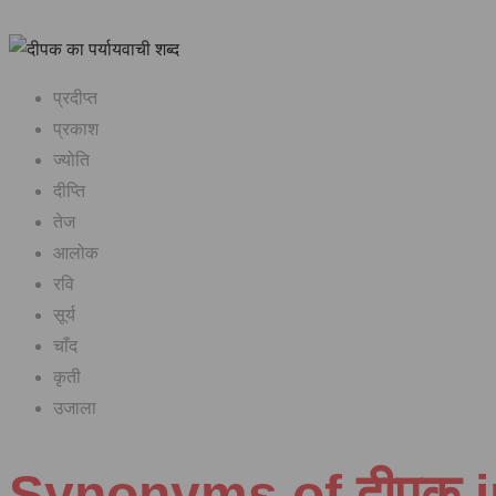
प्रदीप्त
प्रकाश
ज्योति
दीप्ति
तेज
आलोक
रवि
सूर्य
चाँद
कृती
उजाला
Synonyms of दीपक i