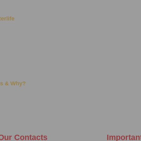
erlife
oys & Why?
Our Contacts
Importan