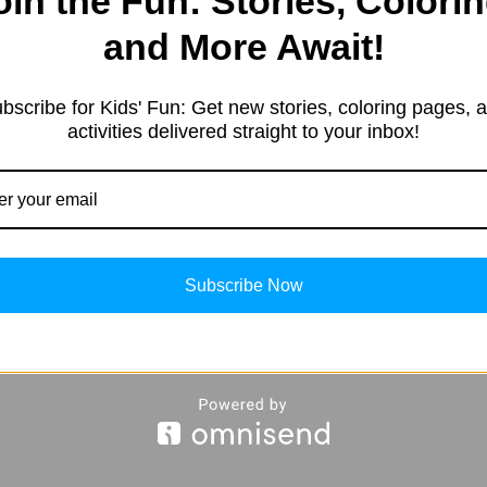
oin the Fun: Stories, Colorin
e started in 2019 with a sim
and More Await!
resting information. Our team 
tent in different categories, 
bscribe for Kids' Fun: Get new stories, coloring pages, 
ng, Kids’ products, Education
activities delivered straight to your inbox!
, and more.
Subscribe Now