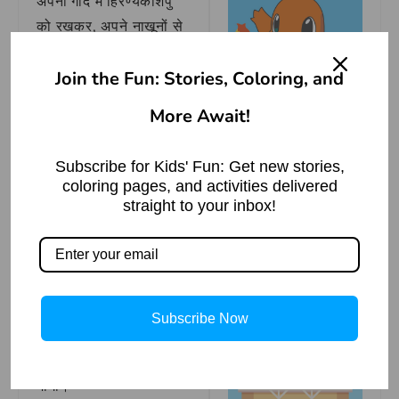
अपनी गोद में हिरण्यकशिपु
को रखकर, अपने नाखूनों से
उसका वध किया।
Join the Fun: Stories, Coloring, and
वामन अवतार
की कहानी भी
More Await!
बहुत प्रेरणादायक है। राजा
बलि बहुत दानवीर था लेकिन
Subscribe for Kids' Fun: Get new stories,
उसने तीनों लोकों पर कब्जा
How To Draw
coloring pages, and activities delivered
कर लिया था। देवता परेशान
Charizard |
straight to your inbox!
Pokemon Draw|
होकर भगवान विष्णु के पास
Step By Step
गए।
Read More »
भगवान विष्णु ने एक छोटे
ब्राह्मण बालक
वामन
का रूप
Subscribe Now
धारण किया। वे राजा बलि के
यज्ञ में गए और तीन पग भूमि
मांगी।