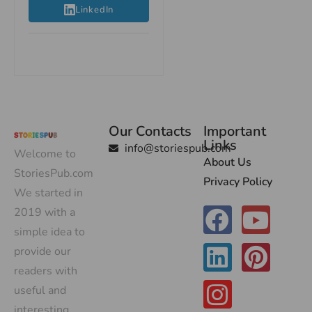
LinkedIn
Our Contacts
Important
Links
info@storiespub.com
Welcome to
About Us
StoriesPub.com
Privacy Policy
We started in
2019 with a
simple idea to
provide our
readers with
useful and
interesting