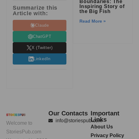
Boundaries: The
Inspiring Story of
Summarize this
the Big Fish
Article with:
Read More »
Claude
ChatGPT
X (Twitter)
LinkedIn
Our Contacts
Important
Links
info@storiespub.com
Welcome to
About Us
StoriesPub.com
Privacy Policy