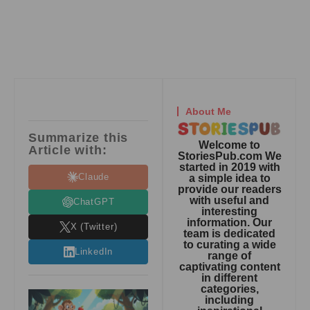
About Me
Summarize this
Welcome to
Article with:
StoriesPub.com We
started in 2019 with
Claude
a simple idea to
provide our readers
with useful and
ChatGPT
interesting
information. Our
X (Twitter)
team is dedicated
to curating a wide
LinkedIn
range of
captivating content
in different
categories,
including