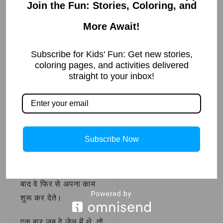
Join the Fun: Stories, Coloring, and
“नहीं,”
अश्विनी जी ने शांति
“मैं लोगों को उनके
से कहा।
More Await!
अधिकारों के बारे में बता रहा
हूं। हर इंसान को स्वतंत्रता
Subscribe for Kids' Fun: Get new stories,
का अधिकार है।”
coloring pages, and activities delivered
straight to your inbox!
इस घटना के बाद अंग्रेज
सरकार ने
अश्विनी कुमार दत्त
पर और भी दबाव डाला।
उनके कई स्कूल बंद कर दिए
Subscribe Now
गए और उन्हें कई बार जेल भी
जाना पड़ा। लेकिन वे हार
नहीं माने। जेल से छूटने के
बाद वे फिर से अपना काम
शुरू कर देते।
एक बार जब वे जेल में थे, तो