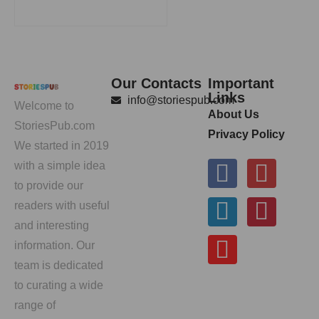
Our Contacts
Important
Links
info@storiespub.com
Welcome to
About Us
StoriesPub.com
Privacy Policy
We started in 2019
with a simple idea
to provide our
readers with useful
and interesting
information. Our
team is dedicated
to curating a wide
range of