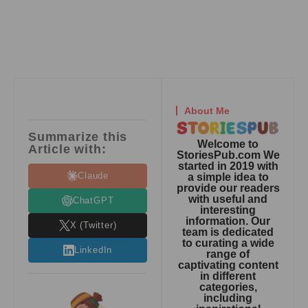
About Me
Summarize this
Welcome to
Article with:
StoriesPub.com We
started in 2019 with
Claude
a simple idea to
provide our readers
with useful and
ChatGPT
interesting
information. Our
X (Twitter)
team is dedicated
to curating a wide
LinkedIn
range of
captivating content
in different
categories,
including