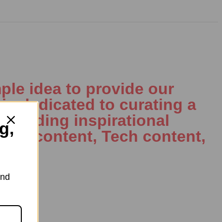
ple idea to provide our
is dedicated to curating a
including inspirational
g,
al AI content, Tech content,
and