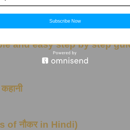
yms of आकाश in Hindi)
Subscribe Now
ple and easy step by step gui
ी कहानी
ms of नौकर in Hindi)