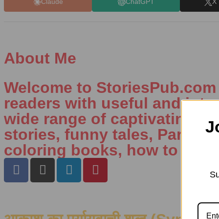
Claude
ChatGPT
X 
About Me
Welcome to StoriesPub.com W
readers with useful and inte
wide range of captivating con
J
stories, funny tales, Parenti
coloring books, how to draw
Su