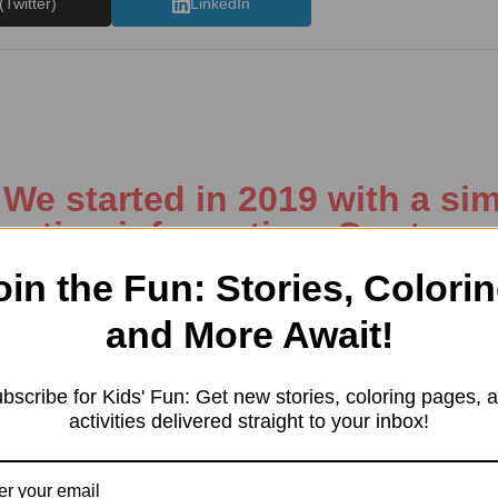
(Twitter)
LinkedIn
e started in 2019 with a sim
resting information. Our team 
tent in different categories, 
oin the Fun: Stories, Colorin
ng, Kids’ products, Education
and More Await!
, and more.
bscribe for Kids' Fun: Get new stories, coloring pages, 
activities delivered straight to your inbox!