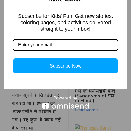
Biography, Early
Life, Swimming &
उसे समझ आ गया कि
Olympics Gold
Medals
बीरबल उसे फंसाने की
Subscribe for Kids' Fun: Get new stories,
coloring pages, and activities delivered
कोशिश कर रहा है। अगर
Read More »
straight to your inbox!
वह कहता कि ऐसा व्यक्ति
मूर्ख है, तो वह खुद को मूर्ख
कह रहा होता। अगर वह
Internet full form-
कहता कि ऐसा व्यक्ति
how is the
बुद्धिमान है, तो उसका दावा
internet work?
Subscribe Now
झूठा साबित हो जाता।
Read More »
पूरा दरबार मिर्जा हसन का
गधा का पर्यायवाची शब्द
जवाब सुनने के लिए इंतजार
(Synonyms of गधा
in Hindi)
कर रहा था।
अकबर का
Read More »
साला
पसीने से तरबतर हो
गया। वह कुछ भी जवाब नहीं
दे पा रहा था।