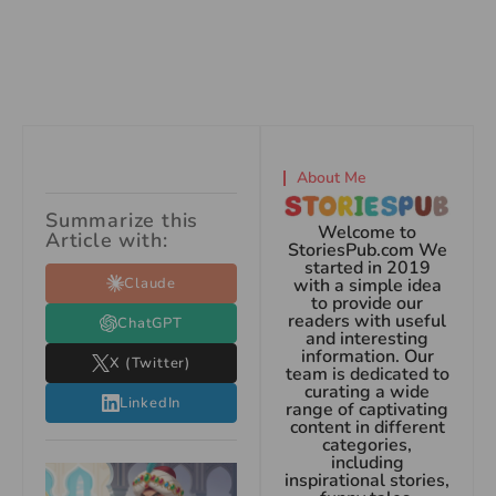
About Me
Summarize this
Welcome to
Article with:
StoriesPub.com We
started in 2019
Claude
with a simple idea
to provide our
readers with useful
ChatGPT
and interesting
information. Our
X (Twitter)
team is dedicated to
curating a wide
LinkedIn
range of captivating
content in different
categories,
including
inspirational stories,