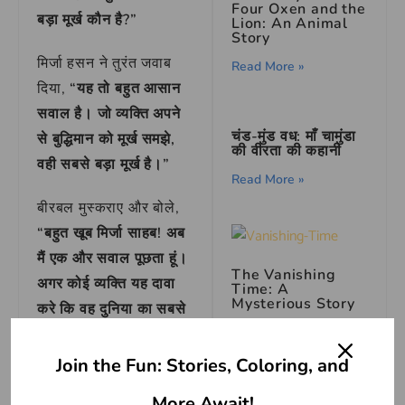
Four Oxen and the
बड़ा मूर्ख कौन है?”
Lion: An Animal
Story
मिर्जा हसन ने तुरंत जवाब
Read More »
दिया,
“यह तो बहुत आसान
सवाल है। जो व्यक्ति अपने
चंड-मुंड वध: माँ चामुंडा
से बुद्धिमान को मूर्ख समझे,
की वीरता की कहानी
वही सबसे बड़ा मूर्ख है।”
Read More »
बीरबल मुस्कराए और बोले,
“बहुत खूब मिर्जा साहब! अब
मैं एक और सवाल पूछता हूं।
The Vanishing
अगर कोई व्यक्ति यह दावा
Time: A
Mysterious Story
करे कि वह दुनिया का सबसे
Read More »
बुद्धिमान है, तो वह कैसा
व्यक्ति है?”
Join the Fun: Stories, Coloring, and
Michael Phelps:
More Await!
मिर्जा हसन सोच में पड़ गया।