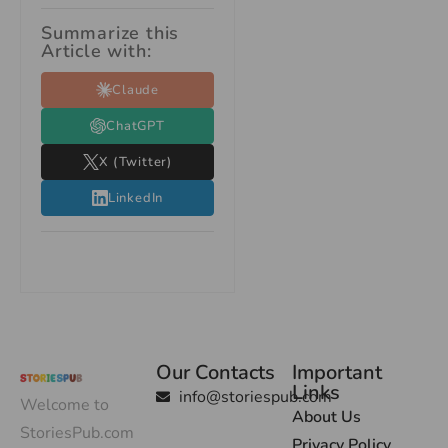
Summarize this
Article with:
Claude
ChatGPT
X (Twitter)
LinkedIn
Our Contacts
Important
Links
info@storiespub.com
Welcome to
About Us
StoriesPub.com
Privacy Policy