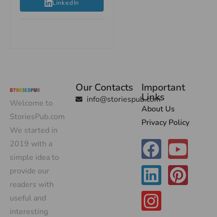
LinkedIn
Our Contacts
Important
Links
info@storiespub.com
Welcome to
About Us
StoriesPub.com
Privacy Policy
We started in
2019 with a
simple idea to
provide our
readers with
useful and
interesting