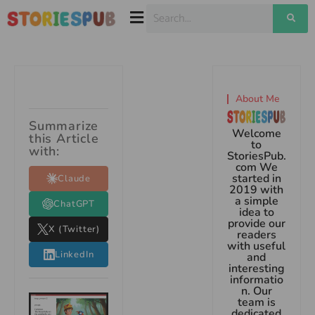
About Me
Summarize
Welcome
this Article
to
with:
StoriesPub.
com We
started in
Claude
2019 with
a simple
ChatGPT
idea to
provide our
X (Twitter)
readers
with useful
LinkedIn
and
interesting
informatio
n. Our
team is
dedicated