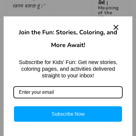
अर्थ |
रहस्य बताता हूं।”
Meaning
of the
Idiom
पक्षी ने बताया,
‘Kandha
Dena’
“सात समुद्र पार
Join the Fun: Stories, Coloring, and
Read More »
एक द्वीप है जहां
More Await!
अनमोल रत्नों का
खजाना छुपा है।
Subscribe for Kids' Fun: Get new stories,
लेकिन असली
coloring pages, and activities delivered
खजाना यह नहीं
The
straight to your inbox!
Abandone
है। असली खजाना
d
है
मित्रता
और दया
Amuseme
nt Park: A
का भाव। जो
Mysteriou
s Story
व्यक्ति दूसरों की
Read More »
निस्वार्थ सहायता
Subscribe Now
करता है, वही
सच्चा धनवान होता