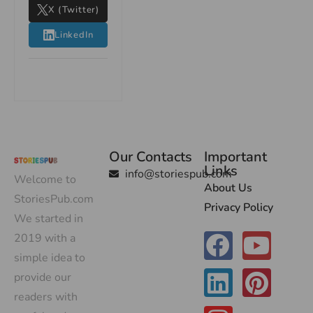
X (Twitter)
LinkedIn
Our Contacts
Important
Links
info@storiespub.com
Welcome to
About Us
StoriesPub.com
Privacy Policy
We started in
2019 with a
simple idea to
provide our
readers with