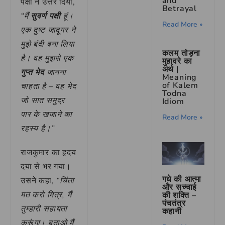
and
पक्षी ने उत्तर दिया,
Betrayal
“मैं
सुवर्ण पक्षी
हूं।
Read More »
एक दुष्ट जादूगर ने
मुझे बंदी बना लिया
कलम तोड़ना
है। वह मुझसे एक
मुहावरे का
अर्थ |
गुप्त भेद
जानना
Meaning
of Kalem
चाहता है – वह भेद
Todna
जो सात समुद्र
Idiom
पार के खजाने का
Read More »
रहस्य है।”
राजकुमार का हृदय
दया से भर गया।
गधे की आत्मा
उसने कहा,
“चिंता
और सच्चाई
मत करो मित्र, मैं
की शक्ति –
पंचतंत्र
तुम्हारी सहायता
कहानी
करूंगा। बताओ मैं