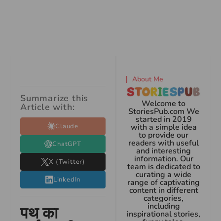
About Me
Summarize this
Welcome to
Article with:
StoriesPub.com We
started in 2019
Claude
with a simple idea
to provide our
readers with useful
ChatGPT
and interesting
information. Our
X (Twitter)
team is dedicated to
curating a wide
LinkedIn
range of captivating
content in different
categories,
including
पथ का
inspirational stories,