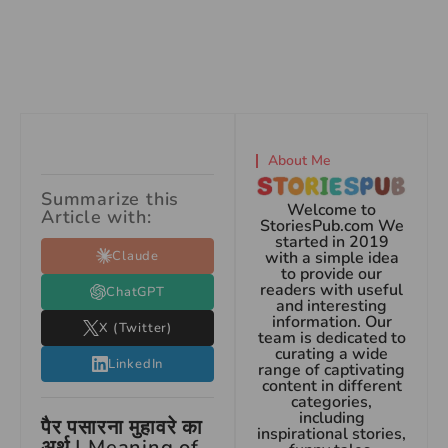
About Me
Summarize this
Welcome to
Article with:
StoriesPub.com We
started in 2019
Claude
with a simple idea
to provide our
readers with useful
ChatGPT
and interesting
information. Our
X (Twitter)
team is dedicated to
curating a wide
LinkedIn
range of captivating
content in different
categories,
including
पैर पसारना मुहावरे का
inspirational stories,
अर्थ | Meaning of