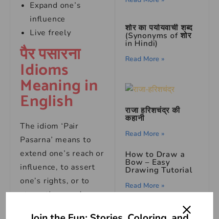
Expand one’s
influence
शोर का पर्यायवाची शब्द
Live freely
(Synonyms of शोर
in Hindi)
पैर पसारना
Read More »
Idioms
Meaning in
English
राजा हरिशचंद्र की
कहानी
The idiom ‘Pair
Read More »
Pasarna’ means to
extend one’s reach or
How to Draw a
Bow – Easy
influence, to assert
Drawing Tutorial
one’s rights, or to
Read More »
strengthen one’s
position in a given
Join the Fun: Stories, Coloring, and