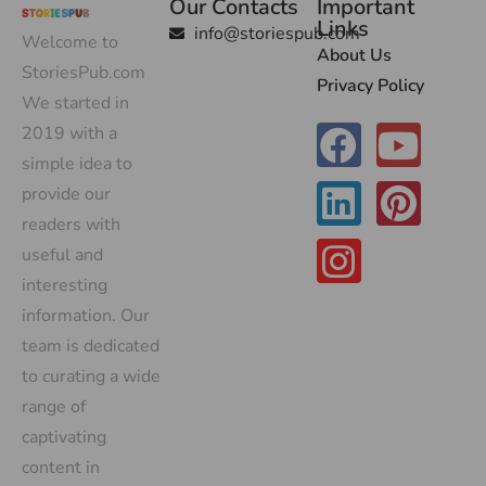
Our Contacts
Important
Links
info@storiespub.com
Welcome to
About Us
StoriesPub.com
Privacy Policy
We started in
2019 with a
simple idea to
provide our
readers with
useful and
interesting
information. Our
team is dedicated
to curating a wide
range of
captivating
content in