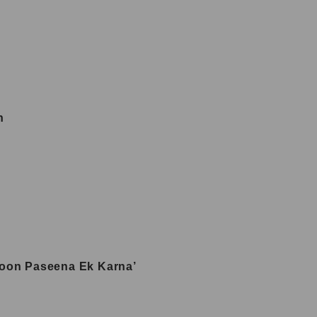
n
 ‘Khoon Paseena Ek Karna’