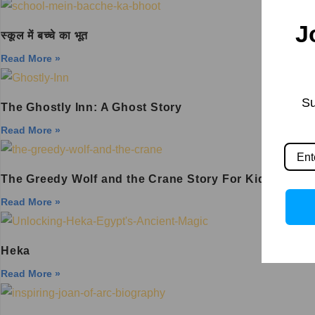
J
स्कूल में बच्चे का भूत
Read More »
Su
The Ghostly Inn: A Ghost Story
Read More »
The Greedy Wolf and the Crane Story For Kids
Read More »
Heka
Read More »