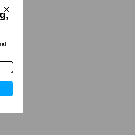
g,
and