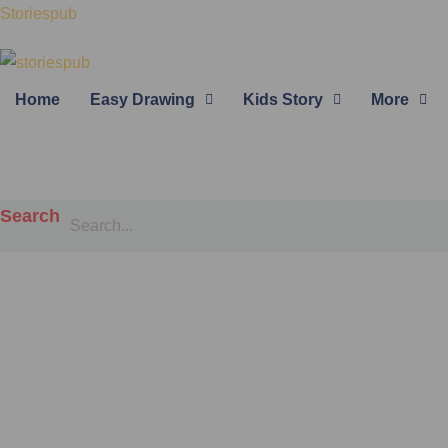
Skip
Storiespub
to
content
Home
Easy Drawing
Kids Story
More
Search