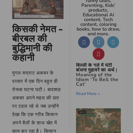
funny tales,
Parenting, Kids’
products,
Educational AI
content, Tech
content, coloring
किसकी नेमत –
books, how to draw,
and more.
बीरबल की
बुद्धिमानी की
कहानी
बिल्ली के गले में घंटी
बांधना मुहावरे का अर्थ |
मुगल सम्राट अकबर के
Meaning of the
Idiom ‘To Bell the
दरबार में एक दिन बहुत ही
Cat’
रोचक घटना घटी। बादशाह
Read More »
अकबर अपने महल की छत
पर टहल रहे थे जब उन्होंने
देखा कि एक गरीब किसान
अपने बैलों के साथ खेत में
काम कर रहा है। किसान