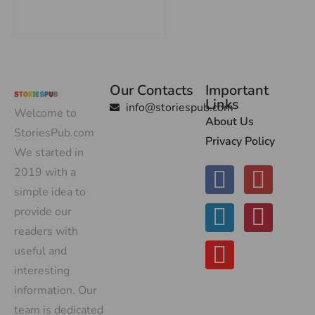
Our Contacts
Important
Links
info@storiespub.com
Welcome to
About Us
StoriesPub.com
Privacy Policy
We started in
2019 with a
simple idea to
provide our
readers with
useful and
interesting
information. Our
team is dedicated