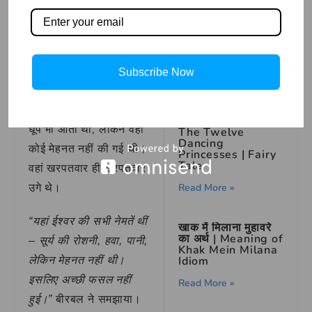
गहनों की दुकान की
कहानी
बीरबल ने मुस्कराते हुए कहा,
Read More »
“बिल्कुल सही कहा आपने।
अब दूसरा खेत देखिए।”
Subscribe Now
उन्होंने दूसरा खेत दिखाया
जहां वे रोज पानी देते थे और
धूप भी आती थी, लेकिन वहां
The Twelve
Dancing
कोई मेहनत नहीं की गई थी।
Princesses | Fairy
Tale
वहां खरपतवार ही खरपतवार
उगे थे।
Read More »
“यहां ईश्वर की सभी नेमतें थीं
खाक में मिलाना मुहावरे
का अर्थ | Meaning of
– सूर्य की रोशनी, हवा, पानी,
Khak Mein Milana
Idiom
लेकिन मेहनत नहीं थी।
इसलिए अच्छी फसल नहीं
Read More »
बीरबल ने समझाया।
हुई।”