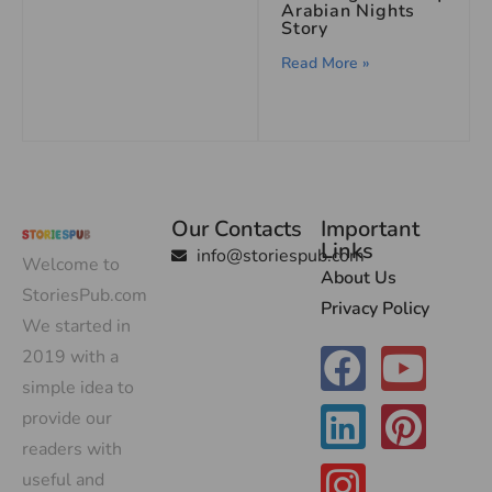
Arabian Nights
Story
Read More »
Our Contacts
Important
Links
info@storiespub.com
Welcome to
About Us
StoriesPub.com
Privacy Policy
We started in
2019 with a
simple idea to
provide our
readers with
useful and