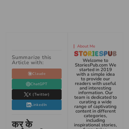
About Me
Summarize this
Welcome to
Article with:
StoriesPub.com We
started in 2019
Claude
with a simple idea
to provide our
readers with useful
ChatGPT
and interesting
information. Our
X (Twitter)
team is dedicated to
curating a wide
LinkedIn
range of captivating
content in different
categories,
including
कर के
inspirational stories,