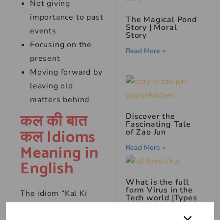
Not giving
importance to past
The Magical Pond
Story | Moral
events
Story
Focusing on the
Read More »
present
Moving forward by
leaving old
matters behind
कल की बात
Discover the
Fascinating Tale
कल Idioms
of Zao Jun
Meaning in
Read More »
English
What is the full
form Virus in the
The idiom “Kal Ki
Tech world |Types
of Viruses?
Baat Kal” means to