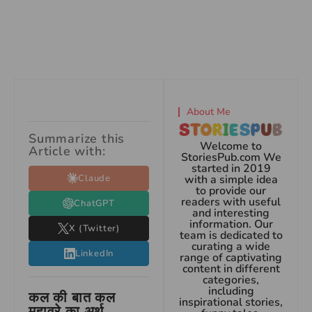
About Me
Summarize this
Welcome to
Article with:
StoriesPub.com We
started in 2019
Claude
with a simple idea
to provide our
readers with useful
ChatGPT
and interesting
information. Our
X (Twitter)
team is dedicated to
curating a wide
LinkedIn
range of captivating
content in different
categories,
including
कल की बात कल
inspirational stories,
मुहावरे का अर्थ