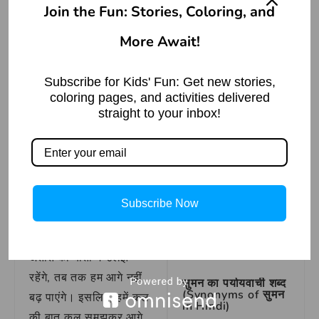
forget the past and
Read More »
Join the Fun: Stories, Coloring, and
focus on the present,
More Await!
emphasizing the
importance of moving
The Possessed
forward without
Subscribe for Kids' Fun: Get new stories,
Object: A Ghost
coloring pages, and activities delivered
Story
dwelling on previous
straight to your inbox!
events.
Read More »
कल की बात
कल मुहावरे का
वाक्य प्रयोग
How to draw a
Subscribe Now
Duck – Step by
Step Guide
वाक्य प्रयोग – जब तक हम
Read More »
अतीत की बातों में उलझे
रहेंगे, तब तक हम आगे नहीं
सुमन का पर्यायवाची शब्द
(Synonyms of सुमन
बढ़ पाएंगे। इसलिए, हमें कल
in Hindi)
की बात कल समझकर आगे