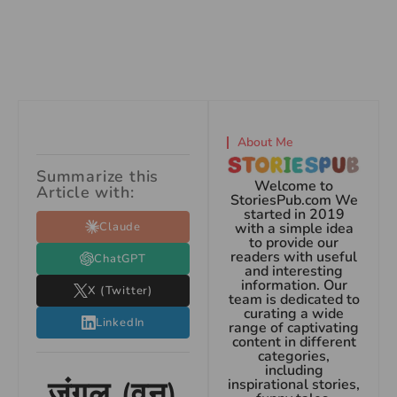
About Me
Summarize this
Welcome to
Article with:
StoriesPub.com We
started in 2019
Claude
with a simple idea
to provide our
readers with useful
ChatGPT
and interesting
information. Our
X (Twitter)
team is dedicated to
curating a wide
LinkedIn
range of captivating
content in different
categories,
including
जंगल (वन)
inspirational stories,