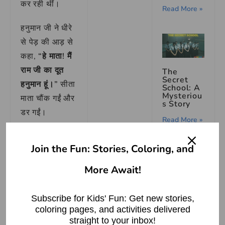
कर रही थीं।
Read More »
हनुमान जी ने धीरे
से पेड़ की आड़ से
कहा,
“हे माता! मैं
राम जी का दूत
The
Secret
हनुमान हूं।”
सीता
School: A
Mysteriou
माता चौंक गईं और
s Story
डर गईं।
Read More »
“तुम कौन हो? कैसे
Join the Fun: Stories, Coloring, and
आँखें चुराना
यहां आए हो?”
मुहावरे का
अर्थ |
सीता माता ने
More Await!
Meaning
पूछा।
of the
Idiom ‘आँखें
चुराना’
Subscribe for Kids' Fun: Get new stories,
हनुमान जी ने
coloring pages, and activities delivered
Read More »
विनम्रता से कहा,
straight to your inbox!