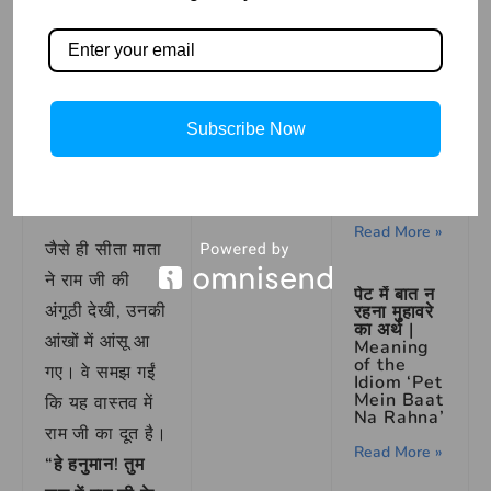
“माता, मैं आपके
प्रमाण के लिए राम
जी की यह अंगूठी
लाया हूं।”
और
INDIA Full
Form |
Subscribe Now
उन्होंने वह सुनहरी
Interestin
g fact &
अंगूठी सीता माता
Behind
के सामने रखी।
Story
Read More »
जैसे ही सीता माता
ने राम जी की
पेट में बात न
अंगूठी देखी, उनकी
रहना मुहावरे
का अर्थ |
आंखों में आंसू आ
Meaning
of the
गए। वे समझ गईं
Idiom ‘Pet
Mein Baat
कि यह वास्तव में
Na Rahna’
राम जी का दूत है।
Read More »
“हे हनुमान! तुम