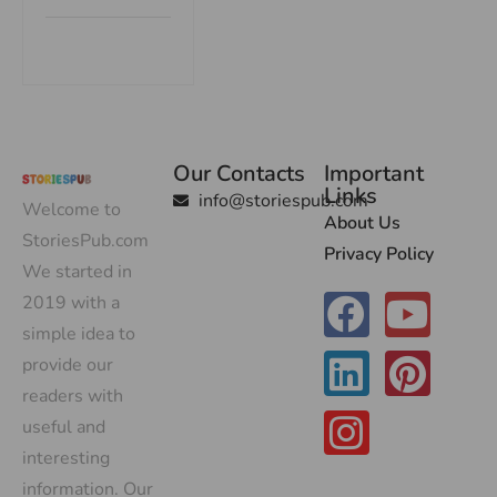
Our Contacts
Important
Links
info@storiespub.com
Welcome to
About Us
StoriesPub.com
Privacy Policy
We started in
2019 with a
simple idea to
provide our
readers with
useful and
interesting
information. Our