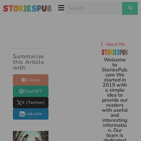
About Me
Summarize
Welcome
this Article
to
with:
StoriesPub.
com We
started in
Claude
2019 with
a simple
ChatGPT
idea to
provide our
X (Twitter)
readers
with useful
LinkedIn
and
interesting
informatio
n. Our
team is
dedicated