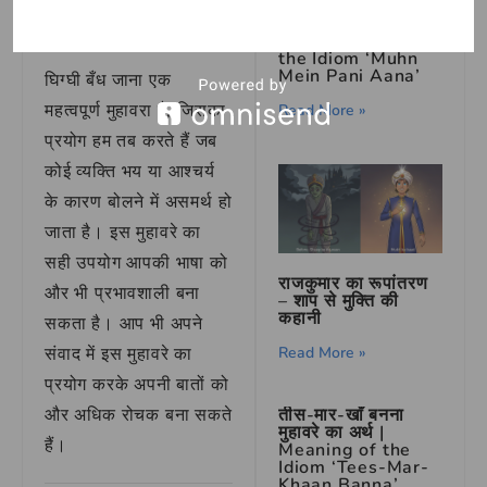
निष्कर्ष
मुँह में पानी आना मुहावरे
का अर्थ | Meaning of
the Idiom ‘Muhn
Mein Pani Aana’
घिग्घी बँध जाना एक
महत्वपूर्ण मुहावरा है, जिसका
Read More »
प्रयोग हम तब करते हैं जब
कोई व्यक्ति भय या आश्चर्य
के कारण बोलने में असमर्थ हो
जाता है। इस मुहावरे का
सही उपयोग आपकी भाषा को
राजकुमार का रूपांतरण
और भी प्रभावशाली बना
– शाप से मुक्ति की
कहानी
सकता है। आप भी अपने
संवाद में इस मुहावरे का
Read More »
प्रयोग करके अपनी बातों को
और अधिक रोचक बना सकते
तीस-मार-खाँ बनना
मुहावरे का अर्थ |
हैं।
Meaning of the
Idiom ‘Tees-Mar-
Khaan Banna’