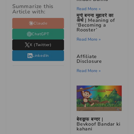
Summarize this
Read More »
Article with:
मुर्गा बनना मुहावरे का
अर्थ | Meaning of
Claude
‘Becoming a
Rooster’
ChatGPT
Read More »
X (Twitter)
LinkedIn
Affiliate
Disclosure
Read More »
बेवकूफ बन्दर |
Bevkoof Bandar ki
kahani