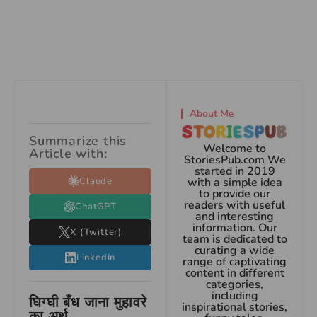
About Me
Summarize this
Welcome to
Article with:
StoriesPub.com We
started in 2019
Claude
with a simple idea
to provide our
readers with useful
ChatGPT
and interesting
information. Our
X (Twitter)
team is dedicated to
curating a wide
LinkedIn
range of captivating
content in different
categories,
including
घिग्घी बँध जाना मुहावरे
inspirational stories,
का अर्थ