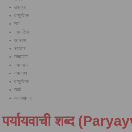
उपग्रह
वायुमंडल
नभ
गगन-रेखा
आचरण
अवतार
उच्चारण
गगनधाम
गगनपथ
वायुमंडल
उर्ध्व
आकाशगंगा
पर्यायवाची शब्द (Parya