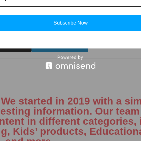
ठ को बुकमार्क करें।
Subscribe Now
(Twitter)
LinkedIn
e started in 2019 with a sim
resting information. Our team 
tent in different categories, 
ng, Kids’ products, Education