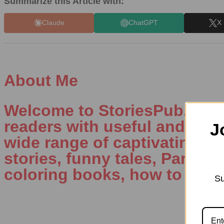
Summarize this Article with:
Claude
ChatGPT
X 
About Me
Welcome to StoriesPub.com W
readers with useful and inte
J
wide range of captivating con
stories, funny tales, Parenti
coloring books, how to draw
Su