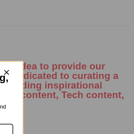
ple idea to provide our
is dedicated to curating a
g,
including inspirational
al AI content, Tech content,
and