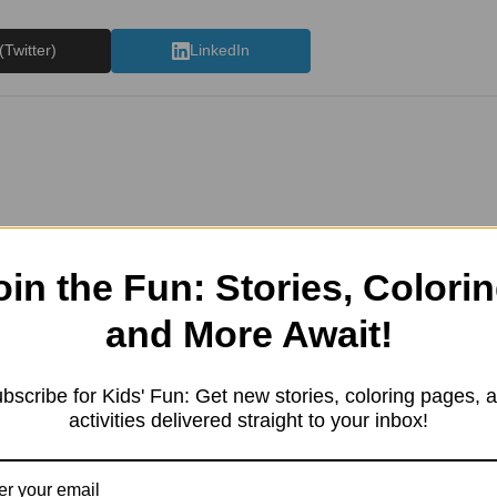
(Twitter)
LinkedIn
e started in 2019 with a sim
resting information. Our team 
oin the Fun: Stories, Colorin
tent in different categories, 
and More Await!
ng, Kids’ products, Education
, and more.
bscribe for Kids' Fun: Get new stories, coloring pages, 
activities delivered straight to your inbox!