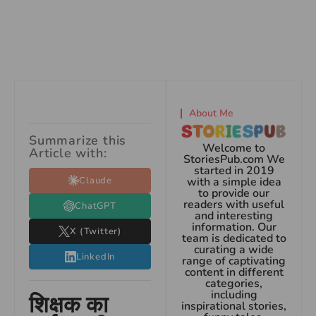
About Me
Summarize this
Welcome to
Article with:
StoriesPub.com We
started in 2019
Claude
with a simple idea
to provide our
readers with useful
ChatGPT
and interesting
information. Our
X (Twitter)
team is dedicated to
curating a wide
LinkedIn
range of captivating
content in different
categories,
including
शिक्षक का
inspirational stories,