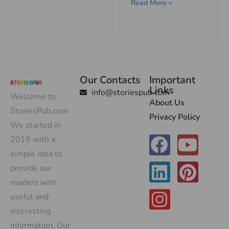
Read More »
Our Contacts
Important
Links
info@storiespub.com
Welcome to
About Us
StoriesPub.com
Privacy Policy
We started in
2019 with a
simple idea to
provide our
readers with
useful and
interesting
information. Our