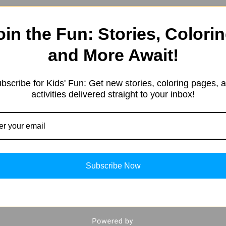
oin the Fun: Stories, Colorin
and More Await!
e started in 2019 with a sim
resting information. Our team 
bscribe for Kids' Fun: Get new stories, coloring pages, 
tent in different categories, 
activities delivered straight to your inbox!
ng, Kids’ products, Education
, and more.
Subscribe Now
nke Ki Chot Par’