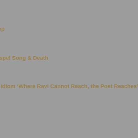
ep
ospel Song & Death
ng of the Idiom ‘Where Ravi Cannot Reach, the Poet Reaches’