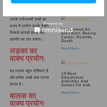
समझें
Read More »
आइए अब हम लड़का और
उसके पर्यायवाची शब्दों का
वाक्य में प्रयोग करके देखेंगे
Muhammad Ali
जिससे आपको इनके सही
Bio
| Born, Boxing
Career, Records,
उपयोग का पता चलेगा।
Death
लड़का का
Read More »
वाक्य प्रयोग:
वह लड़का बहुत होशियार है
10 Best
Educational
और हमेशा अच्छे अंक प्राप्त
Activities And
करता है।
Games For kids
बालक का
Read More »
वाक्य प्रयोग: