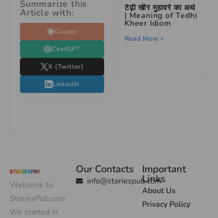
Summarize this
टेढ़ी खीर मुहावरे का अर्थ
Article with:
| Meaning of Tedhi
Kheer Idiom
Claude
Read More »
ChatGPT
X (Twitter)
LinkedIn
Our Contacts
Important
Links
info@storiespub.com
Welcome to
About Us
StoriesPub.com
Privacy Policy
We started in