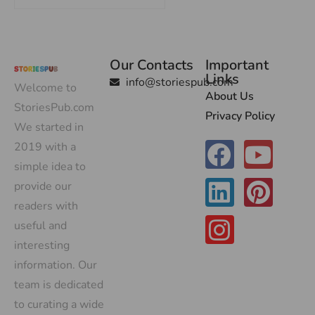
Our Contacts
Important
Links
info@storiespub.com
Welcome to
About Us
StoriesPub.com
Privacy Policy
We started in
2019 with a
simple idea to
provide our
readers with
useful and
interesting
information. Our
team is dedicated
to curating a wide