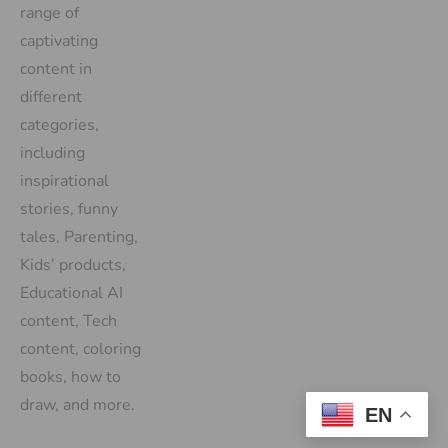
range of
captivating
content in
different
categories,
including
inspirational
stories, funny
tales, Parenting,
Kids’ products,
Educational AI
content, Tech
content, coloring
books, how to
draw, and more.
EN