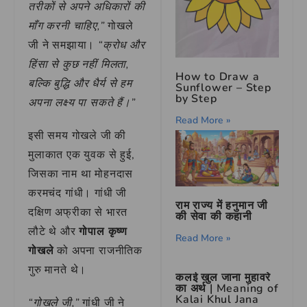
तरीकों से अपने अधिकारों की
माँग करनी चाहिए,”
गोखले
जी ने समझाया।
“क्रोध और
हिंसा से कुछ नहीं मिलता,
How to Draw a
बल्कि बुद्धि और धैर्य से हम
Sunflower – Step
by Step
अपना लक्ष्य पा सकते हैं।”
Read More »
इसी समय गोखले जी की
मुलाकात एक युवक से हुई,
जिसका नाम था मोहनदास
करमचंद गांधी। गांधी जी
राम राज्य में हनुमान जी
दक्षिण अफ्रीका से भारत
की सेवा की कहानी
लौटे थे और
गोपाल कृष्ण
Read More »
गोखले
को अपना राजनीतिक
गुरु मानते थे।
कलई खुल जाना मुहावरे
का अर्थ | Meaning of
Kalai Khul Jana
“गोखले जी,”
गांधी जी ने