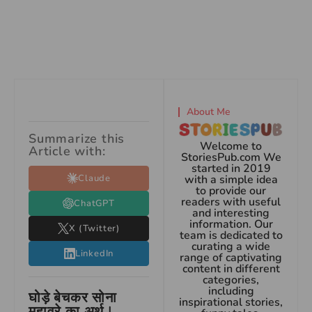
About Me
Summarize this
Welcome to
Article with:
StoriesPub.com We
started in 2019
Claude
with a simple idea
to provide our
readers with useful
ChatGPT
and interesting
information. Our
X (Twitter)
team is dedicated to
curating a wide
LinkedIn
range of captivating
content in different
categories,
including
घोड़े बेचकर सोना
inspirational stories,
मुहावरे का अर्थ |