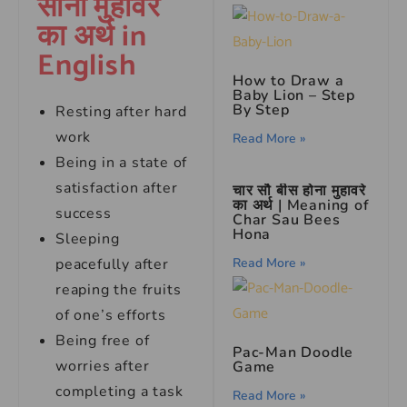
सोना मुहावरे
का अर्थ in
English
How to Draw a
Baby Lion – Step
By Step
Resting after hard
work
Read More »
Being in a state of
satisfaction after
चार सौ बीस होना मुहावरे
का अर्थ | Meaning of
success
Char Sau Bees
Hona
Sleeping
Read More »
peacefully after
reaping the fruits
of one’s efforts
Being free of
Pac-Man Doodle
worries after
Game
completing a task
Read More »