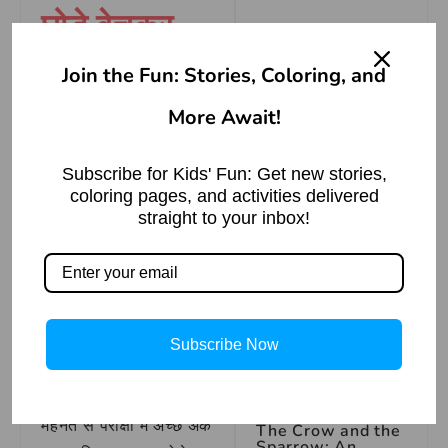
घोड़े बेचकर
सोना Idioms
How to Draw
Join the Fun: Stories, Coloring, and
Meaning in
Pigeon in Simple
and easy step by
English
step guide
More Await!
Read More »
Sleeping after selling
Subscribe for Kids' Fun: Get new stories,
coloring pages, and activities delivered
horses
straight to your inbox!
घोड़े बेचकर
The Good Guest |
Bible Story
सोना मुहावरे
Read More »
का वाक्य
प्रयोग
Subscribe Now
वाक्य प्रयोग – उसने अपनी
मेहनत से परीक्षा में अच्छे अंक
The Crow and the
Sparrow: An