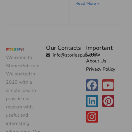
Read More »
Our Contacts
Important
Links
info@storiespub.com
Welcome to
About Us
StoriesPub.com
Privacy Policy
We started in
2019 with a
simple idea to
provide our
readers with
useful and
interesting
information. Our