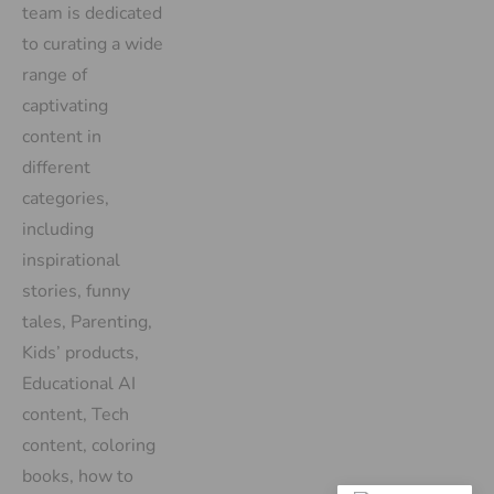
team is dedicated
to curating a wide
range of
captivating
content in
different
categories,
including
inspirational
stories, funny
tales, Parenting,
Kids’ products,
Educational AI
content, Tech
content, coloring
books, how to