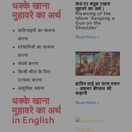
धक्के खाना
कंधे पर बंदूक रखना
मुहावरे का अर्थ |
मुहावरे का अर्थ
Meaning of the
Idiom ‘Keeping a
Gun on the
Shoulder’
कठिनाइयों का सामना
Read More »
करना
परेशानियों का सामना
करना
संघर्ष करना
किसी चीज़ के लिए
प्रयास करना
हातिम ताई का सत्य वचन
असुविधा सहना
– अकबर बीरबल की
कहानी
धक्के खाना
Read More »
मुहावरे का अर्थ
in English