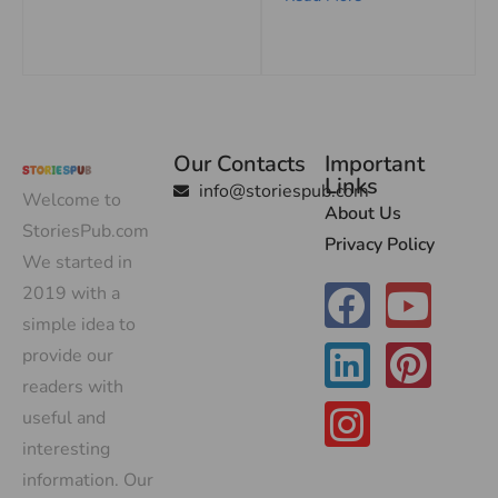
Our Contacts
Important
Links
info@storiespub.com
Welcome to
About Us
StoriesPub.com
Privacy Policy
We started in
2019 with a
simple idea to
provide our
readers with
useful and
interesting
information. Our