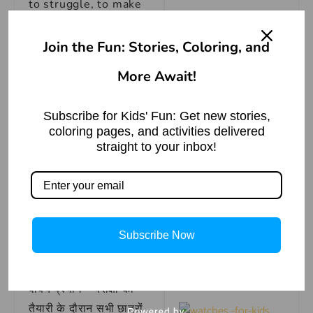
to struggle, to make
Nuwa
efforts for
Read More »
something, to endure
Join the Fun: Stories, Coloring, and
discomfort.
More Await!
धक्के खाना
मुहावरे का
Subscribe for Kids' Fun: Get new stories,
वाक्य प्रयोग
coloring pages, and activities delivered
straight to your inbox!
रेगिस्तान का खजाना –
अलादीन की नई कहानी
वाक्य प्रयोग – जब से उसे
Read More »
नई नौकरी मिली है, वह धक्के
खा रहा है क्योंकि उसे नए
चांदनी का पर्यायवाची
शब्द (Synonyms of
माहौल में ढलने में कठिनाई हो
Subscribe Now
चांदनी in Hindi)
रही है।
Read More »
वाक्य प्रयोग – परीक्षा की
तैयारी के दौरान सभी छात्रों