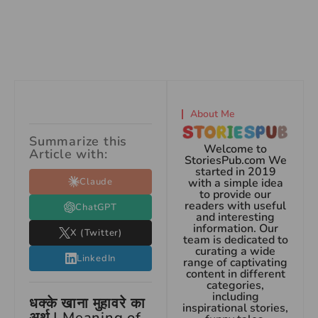
About Me
Summarize this
Welcome to
Article with:
StoriesPub.com We
started in 2019
Claude
with a simple idea
to provide our
readers with useful
ChatGPT
and interesting
information. Our
X (Twitter)
team is dedicated to
curating a wide
LinkedIn
range of captivating
content in different
categories,
including
धक्के खाना मुहावरे का
inspirational stories,
अर्थ | Meaning of