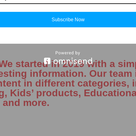
Twitter)
LinkedIn
Subscribe Now
 started in 2019 with a simp
esting information. Our team 
tent in different categories, 
ng, Kids’ products, Educationa
, and more.