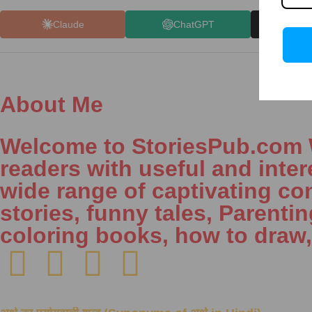
Claude
ChatGPT
X (
About Me
Welcome to StoriesPub.com We
readers with useful and inter
wide range of captivating con
stories, funny tales, Parenti
coloring books, how to draw