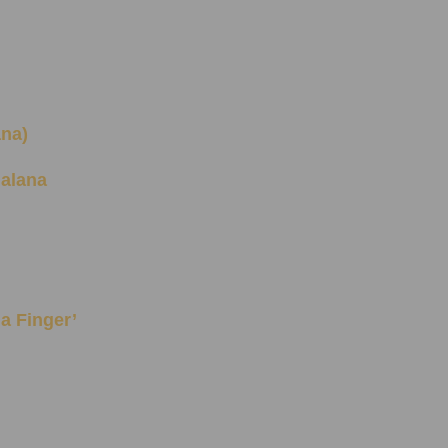
ana)
 Jalana
g a Finger’