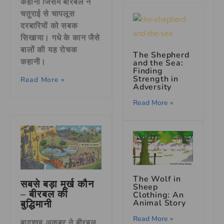
कहानी जिसमें बीरबल ने
चतुराई से चापलूस
दरबारियों को सबक
सिखाया। गधे के कान जैसे
बालों की यह रोचक
The Shepherd
कहानी।
and the Sea:
Finding
Strength in
Read More »
Adversity
Read More »
The Wolf in
सबसे बड़ा मूर्ख कौन
Sheep
– बीरबल की
Clothing: An
Animal Story
बुद्धिमानी
Read More »
बादशाह अकबर ने बीरबल