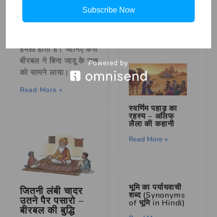
Subscribe Now
Essay on My
अकबर-बीरबल की यह
School
कहानी बताती है कि सच्चाई
Read More »
और ईमानदारी की जीत
हमेशा होती है। जानिए कैसे
बीरबल ने बिना जादू के सच
को सामने लाया।
Read More »
स्वर्णिम पहाड़ का
रहस्य – अलिफ
लैला की कहानी
Read More »
भूमि का पर्यायवाची
जितनी लंबी चादर
शब्द (Synonyms
उतने पैर पसारो –
of भूमि in Hindi)
बीरबल की बुद्धि