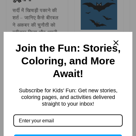
सर्दी में खिचड़ी पकाने की
शर्त – जानिए कैसे बीरबल
ने अकबर की चुनौती को
स्वीकार किया और अपनी
How to Bat in
बुद्धिमानी से समस्या का
Simple and
Join the Fun: Stories,
समाधान निकाला।
easy Steps for
Kids
Coloring, and More
Read More »
Read More »
Await!
Subscribe for Kids' Fun: Get new stories,
coloring pages, and activities delivered
straight to your inbox!
जीत किसकी –
सच्चाई और ईमानदारी
की जीत