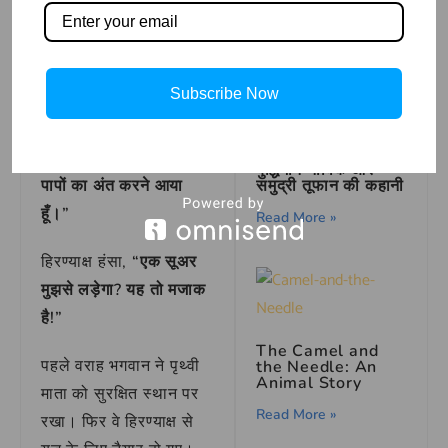
शक्तिशाली हूँ?”
हिरण्याक्ष ने
How to Draw
Wonder Woman |
गुस्से से कहा।
Step by Step
Read More »
Subscribe Now
वराह भगवान मुस्कराए और
बोले,
“मैं भगवान विष्णु का
वराह अवतार हूँ। तुम्हारे
बुद्धिमान नाविक और
पापों का अंत करने आया
समुद्री तूफान की कहानी
हूँ।”
Read More »
हिरण्याक्ष हंसा,
“एक सूअर
मुझसे लड़ेगा? यह तो मजाक
है!”
The Camel and
पहले वराह भगवान ने पृथ्वी
the Needle: An
Animal Story
माता को सुरक्षित स्थान पर
Read More »
रखा। फिर वे हिरण्याक्ष से