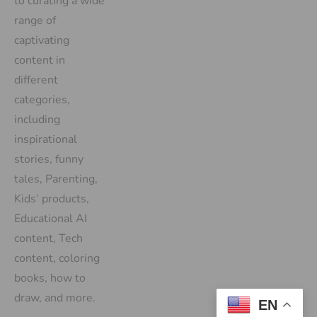
to curating a wide
range of
captivating
content in
different
categories,
including
inspirational
stories, funny
tales, Parenting,
Kids’ products,
Educational AI
content, Tech
content, coloring
books, how to
draw, and more.
EN