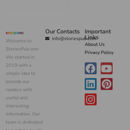
Our Contacts
Important
Links
info@storiespub.com
Welcome to
About Us
StoriesPub.com
Privacy Policy
We started in
2019 with a
simple idea to
provide our
readers with
useful and
interesting
information. Our
team is dedicated