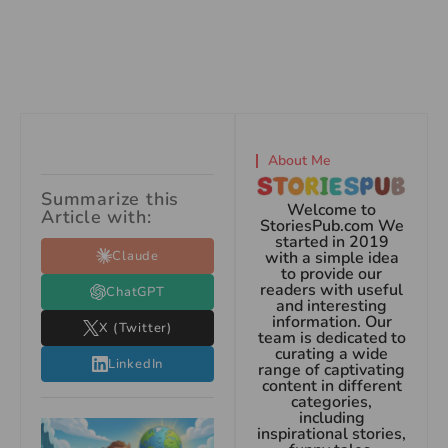
About Me
Summarize this
Welcome to
Article with:
StoriesPub.com We
started in 2019
Claude
with a simple idea
to provide our
readers with useful
ChatGPT
and interesting
information. Our
X (Twitter)
team is dedicated to
curating a wide
LinkedIn
range of captivating
content in different
categories,
including
inspirational stories,